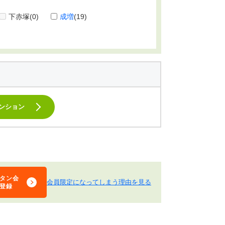
下赤塚
(0)
成増
(19)
ンション
タン会
会員限定になってしまう理由を見る
登録