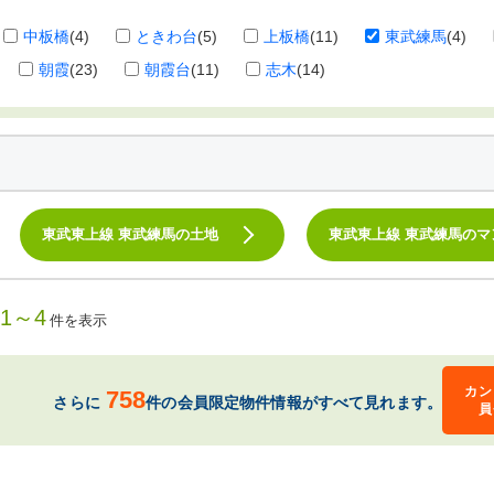
中板橋
(4)
ときわ台
(5)
上板橋
(11)
東武練馬
(4)
朝霞
(23)
朝霞台
(11)
志木
(14)
東武東上線 東武練馬の土地
東武東上線 東武練馬のマ
1～4
件を表示
カン
758
さらに
件の会員限定物件情報がすべて見れます。
員