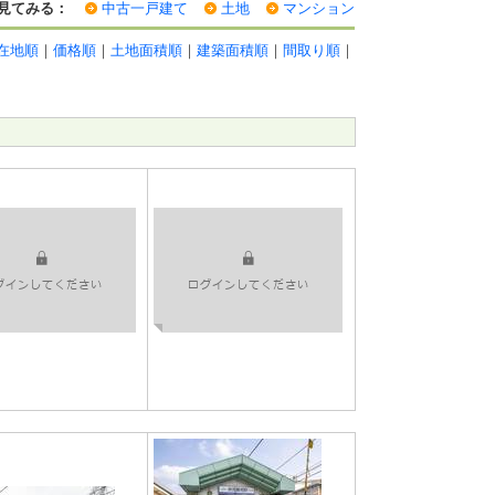
見てみる：
中古一戸建て
土地
マンション
在地順
｜
価格順
｜
土地面積順
｜
建築面積順
｜
間取り順
｜