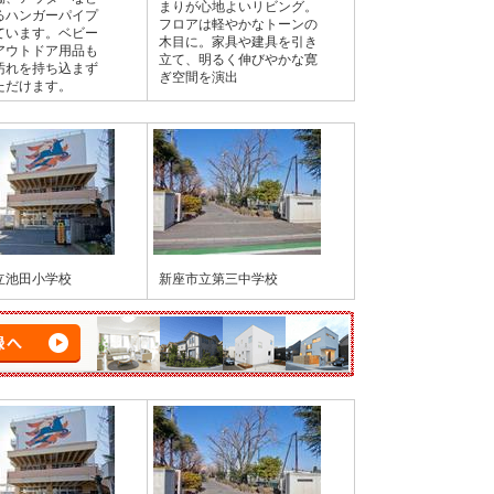
まりが心地よいリビング。
るハンガーパイプ
フロアは軽やかなトーンの
ています。ベビー
木目に。家具や建具を引き
アウトドア用品も
立て、明るく伸びやかな寛
汚れを持ち込まず
ぎ空間を演出
ただけます。
立池田小学校
新座市立第三中学校