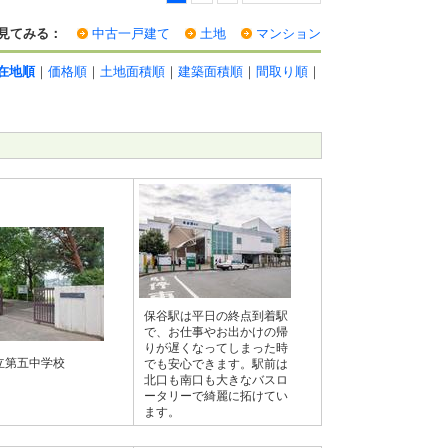
見てみる：
中古一戸建て
土地
マンション
在地順
｜
価格順
｜
土地面積順
｜
建築面積順
｜
間取り順
｜
保谷駅は平日の終点到着駅
で、お仕事やお出かけの帰
りが遅くなってしまった時
立第五中学校
でも安心できます。駅前は
北口も南口も大きなバスロ
ータリーで綺麗に拓けてい
ます。