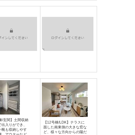
棟/玄関】土間収納
【12号棟/LDK】テラスに
で出入りができ、
面した南東側の大きな窓な
い靴も収納しやす
ど、様々な方向からの陽だ
棚、アウターなど