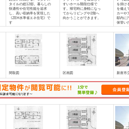
タイルの総12邸。暮らしの
すいホール階段仕様で
を掛け
快適性や住宅性能を追求
す。帰宅時に身軽になっ
を備え
し、高い収納率を実現した
てからリビングや2階へ
カーや
《ZEH水準省エネ住宅》で
向かうことができます。
邸内に
す
保管い
間取図
区画図
新座市