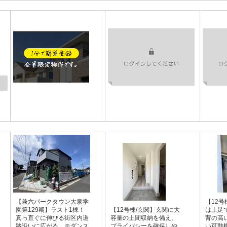
【兼六パークタウン大泉学
【12号
園第129期】ラスト1棟！
【12号棟/玄関】玄関に大
は土足
真っ直ぐに伸びる街区内道
容量の土間収納を備え、
背の高
路沿いに広がる、モダンス
プライバシーを確保しや
い可動