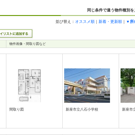
同じ条件で違う物件種別を
並び替え：
オススメ順
｜
新着・更新順
｜
▼所
物件画像・間取り図など
間取り図
新座市立八石小学校
新座市