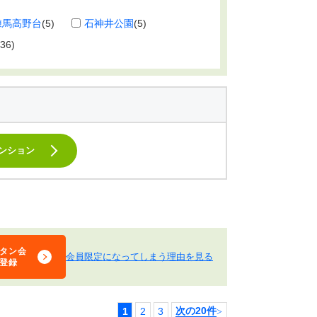
練馬高野台
(5)
石神井公園
(5)
(36)
ンション
タン会
会員限定になってしまう理由を見る
登録
1
2
3
次の20件
>