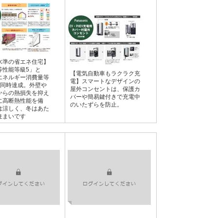
H水準の省エネ住宅】
等性能等級5」と
【電気自動車もラクラク充
エネルギー消費量等
電】スマートなデザインの
を同時達成。外壁や
屋外コンセントは、保護カ
からの熱損失を抑え
バーや簡易鍵付きで充電中
に高断熱性能を備
のいたずらを防止。
は涼しく、冬はあた
住まいです