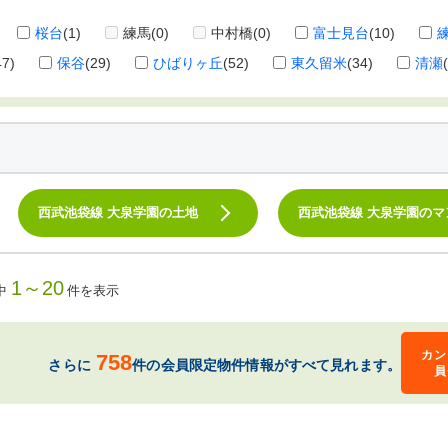
桜台
(1)
練馬
(0)
中村橋
(0)
富士見台
(10)
47)
保谷
(29)
ひばりヶ丘
(52)
東久留米
(34)
清瀬
西武池袋線 大泉学園の土地
西武池袋線 大泉学園のマ
1～20
中
件を表示
カン
758
さらに
件の会員限定物件情報がすべて見れます。
員