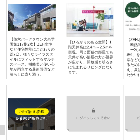
【兼六パークタウン大泉学
【ZE
【ひろがりのある空間】1
園第117期2次】ZEH水準
「断熱
階天井高は2.4ｍ～2.5ｍを
など住宅性能にこだわりの
「一次
実現。同じ面積の部屋でも
総7邸。様々なライフスタ
級6」
天井が高い部屋の方が視界
イルにフィットするマルチ
窓など
が広がり、開放感と明るさ
スペース、機能美と使い心
るため
に包まれるリビングになり
地が両立する最新設備など
え、夏
ます。
暮らしに寄り添う。
たかい