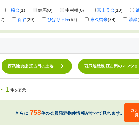
桜台
(1)
練馬
(0)
中村橋
(0)
富士見台
(10)
47)
保谷
(29)
ひばりヶ丘
(52)
東久留米
(34)
清瀬
西武池袋線 江古田の土地
西武池袋線 江古田のマンショ
1～1
件を表示
カン
758
さらに
件の会員限定物件情報がすべて見れます。
員