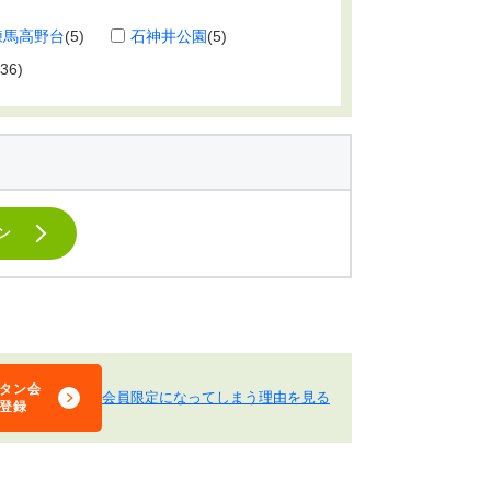
練馬高野台
(5)
石神井公園
(5)
(36)
ン
タン会
会員限定になってしまう理由を見る
登録