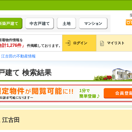
新着物件情報を
ログイン
マイリスト
計1,276件」
件掲載しております。
江古田の不動産情報
戸建て 検索結果
 江古田