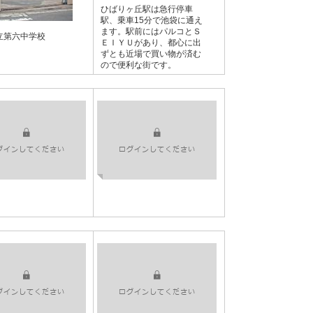
ひばりヶ丘駅は急行停車
駅、乗車15分で池袋に通え
ます。駅前にはパルコとＳ
立第六中学校
ＥＩＹＵがあり、都心に出
ずとも近場で買い物が済む
ので便利な街です。