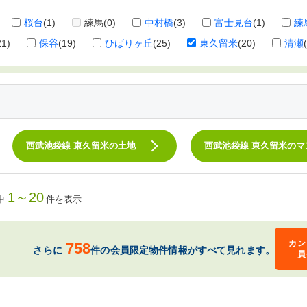
桜台
(1)
練馬
(0)
中村橋
(3)
富士見台
(1)
練
21)
保谷
(19)
ひばりヶ丘
(25)
東久留米
(20)
清瀬
西武池袋線 東久留米の土地
西武池袋線 東久留米のマ
1～20
中
件を表示
カン
758
さらに
件の会員限定物件情報がすべて見れます。
員