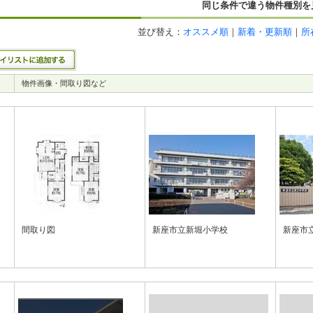
同じ条件で違う物件種別を
並び替え：
オススメ順
｜
新着・更新順
｜
所
物件画像・間取り図など
間取り図
新座市立新堀小学校
新座市