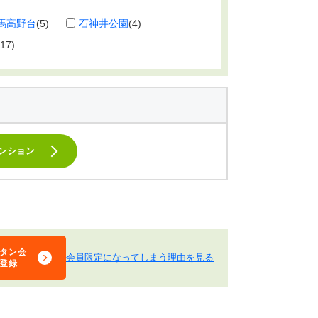
馬高野台
(5)
石神井公園
(4)
(17)
ンション
タン会
会員限定になってしまう理由を見る
登録