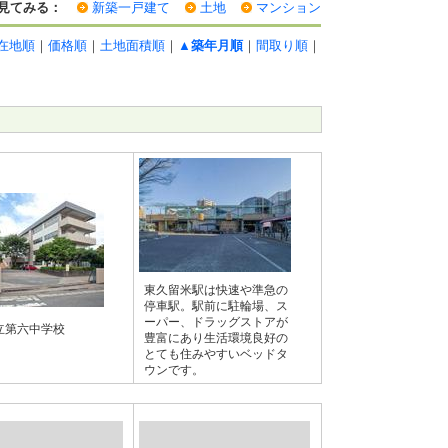
見てみる：
新築一戸建て
土地
マンション
在地順
｜
価格順
｜
土地面積順
｜
▲築年月順
｜
間取り順
｜
東久留米駅は快速や準急の
停車駅。駅前に駐輪場、ス
ーパー、ドラッグストアが
立第六中学校
豊富にあり生活環境良好の
とても住みやすいベッドタ
ウンです。