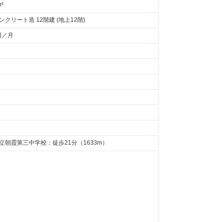
m²
ンクリート造 12階建 (地上12階)
円／月
立朝霞第三中学校：徒歩21分（1633m）