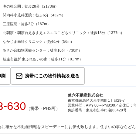
滝の根公園：徒歩28分（2173m）
関内科小児科医院：徒歩6分（432m）
三原医院：徒歩3分（167m）
北朝霞・朝霞台えきまえエスエスこどもクリニック：徒歩18分（1377m）
なかじま歯科クリニック：徒歩1分（56m）
あさか台動物医療センター：徒歩10分（730m）
新座市役所 東ふれあいの家：徒歩11分（817m）
印刷
携帯にこの物件情報を送る
兼六不動産株式会社
東京都練馬区大泉学園町1丁目29-7
3-630
営業時間：AM9:00～PM8:00／定休日
（携帯・PHS可）
免許番号：東京都知事(5)第83428号
心に確かな不動産情報をスピーディーにお伝え致します。住まいの事ならどん