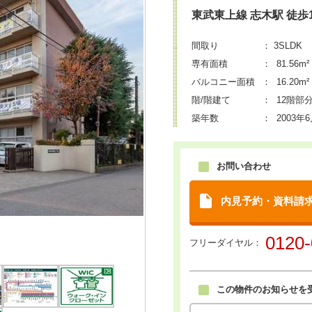
東武東上線 志木駅
徒歩
間取り
： 3SLDK
専有面積
：
81.56m²
バルコニー面積
：
16.20m²
階/階建て
： 12階部分
築年数
：
2003年
お問い合わせ
内見予約・資料請
・通学が快適で便利。また駅前に
0120-
フリーダイヤル：
、暮らしを彩ります。
この物件のお知らせを