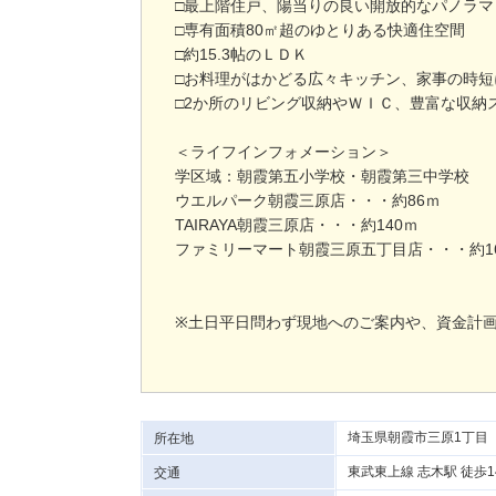
□最上階住戸、陽当りの良い開放的なパノラマ
□専有面積80㎡超のゆとりある快適住空間
□約15.3帖のＬＤＫ
□お料理がはかどる広々キッチン、家事の時短
□2か所のリビング収納やＷＩＣ、豊富な収納
＜ライフインフォメーション＞
学区域：朝霞第五小学校・朝霞第三中学校
ウエルパーク朝霞三原店・・・約86ｍ
TAIRAYA朝霞三原店・・・約140ｍ
ファミリーマート朝霞三原五丁目店・・・約1
※土日平日問わず現地へのご案内や、資金計
埼玉県朝霞市三原1丁目
所在地
東武東上線 志木駅 徒歩1
交通