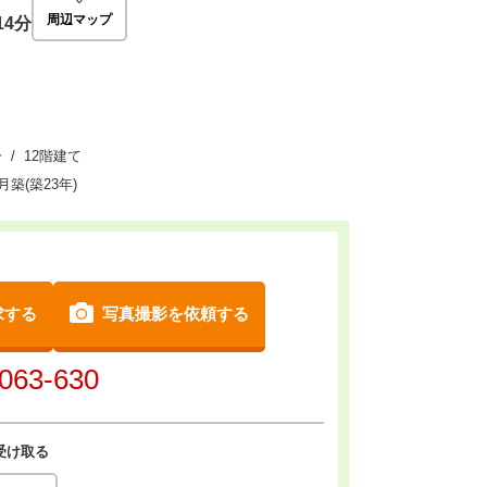
周辺マップ
14分
 / 12階建て
6月築(築23年)
求する
写真撮影を依頼する
063-630
受け取る