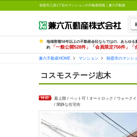
朝霞市三原1丁目のマンションの不動産情報｜兼六不動産
地域密着58年以上の不動産会社ならではの、あらゆる
「一般公開528件」「会員限定756件」「合
約
兼六不動産HOME
マンション
朝霞市のマンシ
コスモステージ志木
最上階 / ペット可 / オートロック / ウォーク
/ 閑静な住宅街