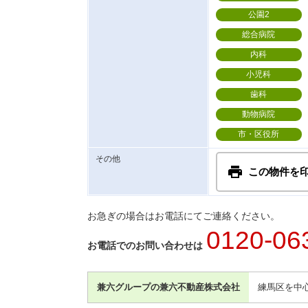
公園2
総合病院
内科
小児科
歯科
動物病院
市・区役所
その他
この物件を
お急ぎの場合はお電話にてご連絡ください。
0120-06
お電話でのお問い合わせは
兼六グループの兼六不動産株式会社
練馬区を中