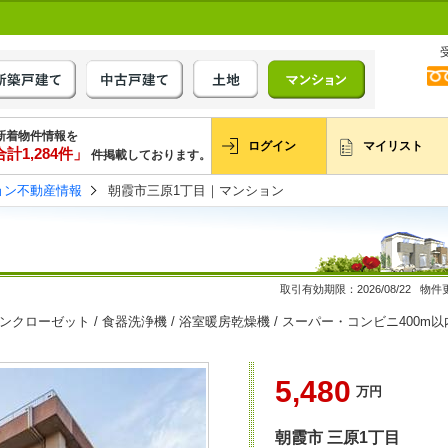
新着物件情報を
ログイン
マイリスト
計1,284件」
件掲載しております。
ョン不動産情報
朝霞市三原1丁目｜マンション
取引有効期限：2026/08/22 物件更
インクローゼット / 食器洗浄機 / 浴室暖房乾燥機 / スーパー・コンビニ400m以
5,480
万円
朝霞市
三原1丁目