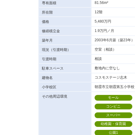
81.56m²
専有面積
12階
所在階
5,480万円
価格
1.9万円／月
修繕積立金
2003年6月築（築23年）
築年月
空室（相談）
現況（引渡時期）
相談
引渡時期
敷地内に空なし
駐車スペース
コスモステージ志木
建物名
朝霞市立朝霞第五小学校：
小学校区
その他周辺環境
モール
コンビニ
スーパー
幼稚園・保育園
公園1