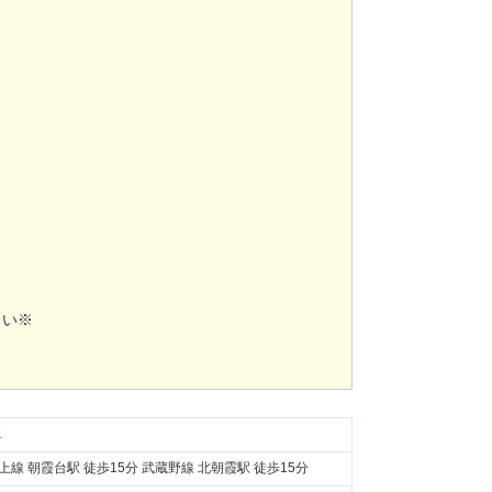
さい※
K
上線 朝霞台駅 徒歩15分 武蔵野線 北朝霞駅 徒歩15分