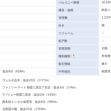
16.20
バルコニー面積
鉄筋コ
構造・規模
1.2万
管理費
南
向き
－
リフォーム
－
総戸数
日勤
管理形態
所有権
権利種類
媒介
取引態様
徒歩8分（618m）
朝霞市
中学校区
ヴェルモ志木：徒歩23分（1777m）
ファミリーマート 朝霞三原五丁目店：徒歩3分（174m）
Yバリュー朝霞三原店：徒歩2分（143m）
西弁財エンゼル保育室：徒歩8分（595m）
北朝霞公園：徒歩23分（1763m）