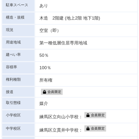
駐車スペース
あり
構造・規模
木造 2階建 (地上2階 地下1階)
現況
空室（即）
用途地域
第一種低層住居専用地域
建ぺい率
50％
容積率
100％
権利種類
所有権
接道
取引態様
媒介
小学校区
練馬区立向山小学校：
中学校区
練馬区立貫井中学校：