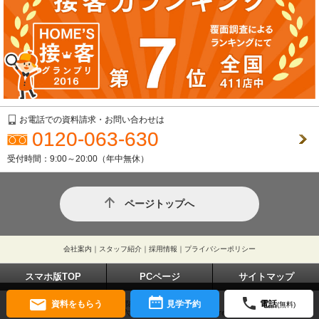
お電話での資料請求・お問い合わせは
0120-063-630
受付時間：9:00～20:00（年中無休）
ページトップへ
会社案内
｜
スタッフ紹介
｜
採用情報
｜
プライバシーポリシー
スマホ版TOP
PCページ
サイトマップ
資料をもらう
見学予約
電話
東京都練馬区大泉学園町1-29-7
(無料)
Copyrights © 兼六不動産株式会社 All rights reserved.