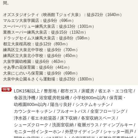
間。
オズスタジオシティ（映画館 Tジョイ大泉）：徒歩21分（1640ｍ）
マルエツ大泉学園店：徒歩9分（696ｍ）
スーパーバリュー練馬大泉店：徒歩13分（1001ｍ）
業務スーパー練馬大泉店：徒歩15分（1192ｍ）
ドラッグセイムス練馬大泉店：徒歩8分（598ｍ）
都立大泉桜高校：徒歩12分（893ｍ）
練馬区立大泉北中学校：徒歩9分（700ｍ）
練馬区立大泉北小学校：徒歩6分（450ｍ）
大泉学園幼稚園：徒歩6分（463ｍ）
そあ季の花保育園：徒歩6分（441ｍ）
大泉にじのいろ保育園：徒歩9分（698ｍ）
大泉中央公園＆さくら運動場：徒歩23分（1800ｍ）
LDK15帖以上 / 整形地 / 都市ガス / 床暖房 / 省エネ・エコ住宅 /
食器洗浄機 / 浴室暖房乾燥機 / 小学校800m以内 / 保育園・
幼稚園800m以内 / 陽当り良好 / システムキッチン /
カウンターキッチン / フルオートバス / 全室フローリング /
浄水器 / 省エネ給湯器 / 床下収納 / 各室収納スペース /
シューズクローク / 洗面室収納 / 複層ガラス / ディンプルキー /
モニター付インターホン / 外壁サイディング / シャッター雨戸 /