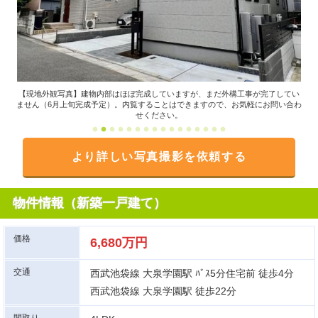
レな
【現地外観写真】建物内部はほぼ完成していますが、まだ外構工事が完了してい
【
す。
ません（6月上旬完成予定）。内覧することはできますので、お気軽にお問い合わ
ネ
せください。
より詳しい写真撮影を依頼する
物件情報（新築一戸建て）
価格
6,680万円
交通
西武池袋線 大泉学園駅 ﾊﾞｽ5分住宅前 徒歩4分
西武池袋線 大泉学園駅 徒歩22分