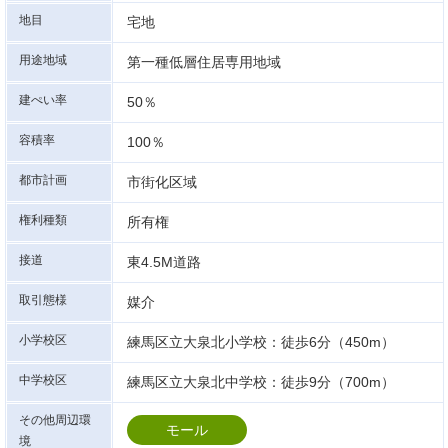
地目
宅地
用途地域
第一種低層住居専用地域
建ぺい率
50％
容積率
100％
都市計画
市街化区域
権利種類
所有権
接道
東4.5M道路
取引態様
媒介
小学校区
練馬区立大泉北小学校：徒歩6分（450m）
中学校区
練馬区立大泉北中学校：徒歩9分（700m）
その他周辺環
モール
境