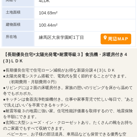
間取り
4LDK
土地面積
104.69m²
建物面積
100.44m²
所在地
練馬区大泉学園町1丁目
周辺MAP
【長期優良住宅×太陽光発電×耐震等級３】食洗機・床暖房付き４
(３)ＬＤＫ
●長期優良住宅で住宅ローン減税がお得な新築分譲４(３)ＬＤＫ
●太陽光発電システム搭載で、電気代を賢く節約することができます。
（初期費用・月額費用０円）
●リビングには２面の床暖房付き。家族の憩いのリビングを床から温めて
冬でもポカポカ。
●キッチンは食器洗浄乾燥機付き。仕事や家事育児で忙しい毎日で、“あと
で洗えばいい”を卒業できるキッチン。
●耐震等級３の地震に強い家。住宅性能評価書を取得するので、地震保険
を半額にできます。
●玄関に大型シューズ・イン・クローゼットあり。たくさんの靴をお持ち
のご家庭でもすべて収納できます。
ベビーカー、お子様の部活道具、車用品なども保管できる優秀な空