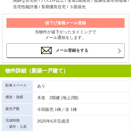
閑静な住宅街 / バス1坪以上 / 全室2面採光 / 低層住居専用地域 /
住宅性能評価 / 長期優良住宅 / ３面採光
値下げ速報メール登録
当物件が値下がったタイミングで
メール通知をします。
メール登録をする
物件詳細（新築一戸建て）
駐車スペース
あり
構造・規模
木造 2階建 (地上2階)
販売戸数
今回販売 1棟／全 1棟
完成時期
2025年6月完成済
・築年・入居