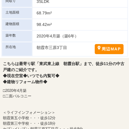
間取り
3SLDK
土地面積
68.79m²
建物面積
98.42m²
築年数
2020年4月築（築6年）
所在地
朝霞市三原3丁目
周辺MAP
こちらは最寄り駅「東武東上線 朝霞台駅」まで、徒歩11分の中古
戸建のご紹介です。
◆現在空室◆いつでも内覧可◆
◆建物リフォーム物件◆
□2020年4月築
□二面バルコニー
＜ライフインフォメーション＞
朝霞第五小学校・・・徒歩12分
朝霞第三中学校・・・徒歩18分
セブンイレブン 朝霞三原3丁目店・・・徒歩8分