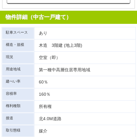
物件詳細（中古一戸建て）
駐車スペース
あり
構造・規模
木造 3階建 (地上3階)
現況
空室（即）
用途地域
第一種中高層住居専用地域
建ぺい率
60％
容積率
160％
権利種類
所有権
接道
北4.0M道路
取引態様
媒介