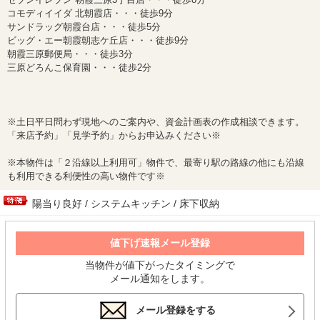
コモディイイダ 北朝霞店・・・徒歩9分
サンドラッグ朝霞台店・・・徒歩5分
ビッグ・エー朝霞朝志ケ丘店・・・徒歩9分
朝霞三原郵便局・・・徒歩3分
三原どろんこ保育園・・・徒歩2分
※土日平日問わず現地へのご案内や、資金計画表の作成相談できます。
「来店予約」「見学予約」からお申込みください※
※本物件は「２沿線以上利用可」物件で、最寄り駅の路線の他にも沿線
も利用できる利便性の高い物件です※
陽当り良好 / システムキッチン / 床下収納
値下げ速報メール登録
当物件が値下がったタイミングで
メール通知をします。
メール登録をする