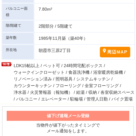
バルコニー面
7.80m²
積
階/階建て
2階部分 / 5階建て
築年数
1985年11月築（築40年）
所在地
朝霞市三原2丁目
周辺MAP
LDK15帖以上 / ペット可 / 24時間宅配ボックス /
ウォークインクローゼット / 食器洗浄機 / 浴室暖房乾燥機 /
リノベーション済み / 照明器具 / システムキッチン /
カウンターキッチン / フローリング / 全室フローリング /
浄水器 / 火災警報器（報知機） / 給湯 / 収納 / 各室収納スペース
/ バルコニー / エレベーター / 駐輪場 / 管理人日勤 / バイク置場
値下げ速報メール登録
当物件が値下がったタイミングで
メール通知をします。