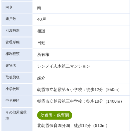
向き
南
総戸数
40戸
引渡時期
相談
管理形態
日勤
権利種類
所有権
建物名
シンメイ志木第二マンション
取引態様
媒介
小学校区
朝霞市立朝霞第五小学校：徒歩12分（950m）
中学校区
朝霞市立朝霞第三中学校：徒歩18分（1400m）
その他周辺環
幼稚園・保育園
境
北朝霞保育園分園：徒歩12分（910m）