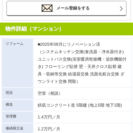
メール登録をする
物件詳細（マンション）
リフォーム
■2025年08月にリノベーション済
（システムキッチン交換(食洗器・浄水器付き)
ユニットバス交換(浴室暖房乾燥機・追炊機能付
き) フローリング貼替 壁・天井クロス貼替 建
具・収納等交換 給湯器交換 洗面化粧台交換 ダ
ウンライト交換 間取）
現況
空室（相談）
構造
鉄筋コンクリート造 5階建 (地上5階 地下1階)
管理費
1.4万円／月
修繕積立金
1.2万円／月