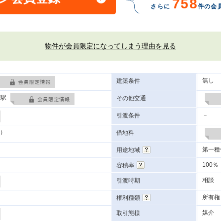
758
さらに
件の会
物件が会員限定になってしまう理由を見る
無し
建築条件
町駅
その他交通
－
引渡条件
円）
借地料
第一種
用途地域
100％
容積率
相談
引渡時期
所有権
権利種類
媒介
取引態様