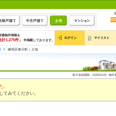
新着物件情報を
ログイン
マイリスト
計1,275件」
件掲載しております。
報
練馬区春日町｜土地
取引有効期限：2026/01/25 物件更
た。
してみてください。