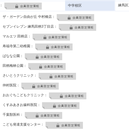
：
練馬区
中学校区
ザ・ガーデン自由が丘 中村橋店：
セブンイレブン 練馬田柄3丁目店：
マルエツ 田柄店：
寿福寺第二幼稚園：
ばなな公園：
田柄梅林公園：
さいとうクリニック：
仲村医院：
おおぐちこどもクリニック：
くすみあきお歯科医院：
千葉獣医科：
こども発達支援センター：