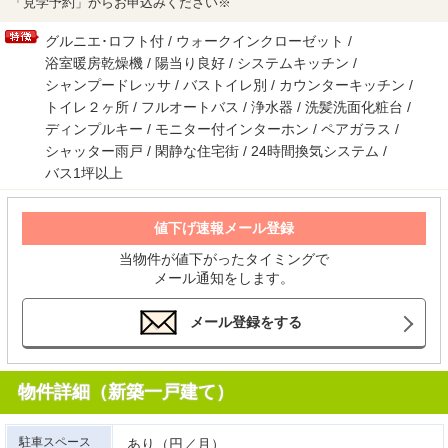
「見学予約」からお申込みください※
グルニエ･ロフト付 / ウォークインクローゼット /
浴室暖房乾燥機 / 陽当り良好 / システムキッチン /
シャンプードレッサ / バストイレ別 / カウンターキッチン /
トイレ２ヶ所 / フルオートバス / 浄水器 / 洗髪洗面化粧台 /
ディンプルキー / モニター付インターホン / ペアガラス /
シャッター雨戸 / 閑静な住宅街 / 24時間換気システム /
バス1坪以上
値下げ速報メール登録
当物件が値下がったタイミングで
メール通知をします。
メール登録をする
物件詳細（新築一戸建て）
駐車スペース
あり（円／月）