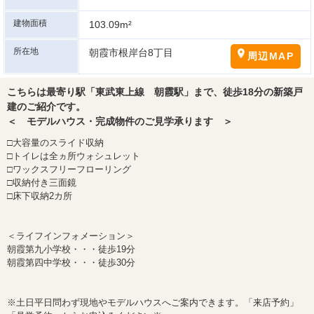
建物面積
103.09m²
所在地
朝霞市根岸台8丁目
周辺MAP
こちらは最寄り駅「東武東上線 朝霞駅」まで、徒歩18分の新築戸
建のご紹介です。
＜ モデルハウス・完成物件のご見学承ります ＞
□大容量のスライド収納
□トイレは全ヵ所ウォシュレット
□ワックスフリーフローリング
□収納付き三面鏡
□床下収納2カ所
＜ライフインフォメーション＞
朝霞第九小学校・・・徒歩19分
朝霞第四中学校・・・徒歩30分
※土日平日問わず現地やモデルハウスへご案内できます。「来店予約」