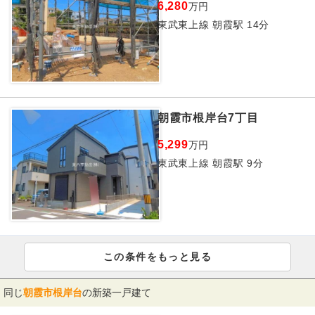
6,280
万円
東武東上線 朝霞駅 14分
朝霞市根岸台7丁目
5,299
万円
東武東上線 朝霞駅 9分
この条件をもっと見る
同じ
朝霞市根岸台
の新築一戸建て