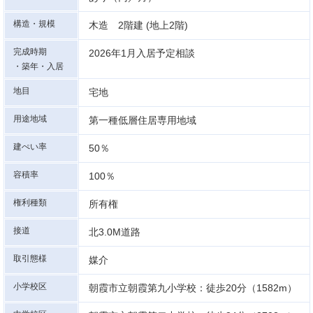
構造・規模
木造 2階建 (地上2階)
完成時期
2026年1月入居予定相談
・築年・入居
地目
宅地
用途地域
第一種低層住居専用地域
建ぺい率
50％
容積率
100％
権利種類
所有権
接道
北3.0M道路
取引態様
媒介
小学校区
朝霞市立朝霞第九小学校：徒歩20分（1582m）