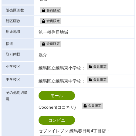
販売区画数
総区画数
用途地域
第一種住居地域
接道
取引態様
媒介
小学校区
練馬区立練馬東小学校：
中学校区
練馬区立練馬東中学校：
その他周辺環
モール
境
Coconeri(ココネリ)：
コンビニ
セブンイレブン 練馬春日町4丁目店：