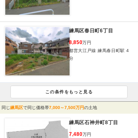
練馬区春日町6丁目
8,850
万円
都営大江戸線 練馬春日町駅 4
分
この条件をもっと見る
同じ
練馬区
で同じ価格帯
7,000～7,500万円
の土地
練馬区石神井町8丁目
7,480
万円