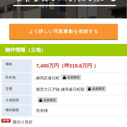
より詳しい写真撮影を依頼する
物件情報（土地）
価格
7,480万円（坪218.8万円 ）
所在地
練馬区春日町
交通
都営大江戸線 練馬春日町駅
土地面積
権利種類
所有権
陽当り良好