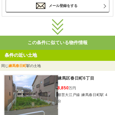
メール登録をする
この条件に似ている物件情報
条件の近い土地
同じ
練馬春日町
駅の土地
練馬区春日町6丁目
8,850
万円
都営大江戸線 練馬春日町駅 4
分