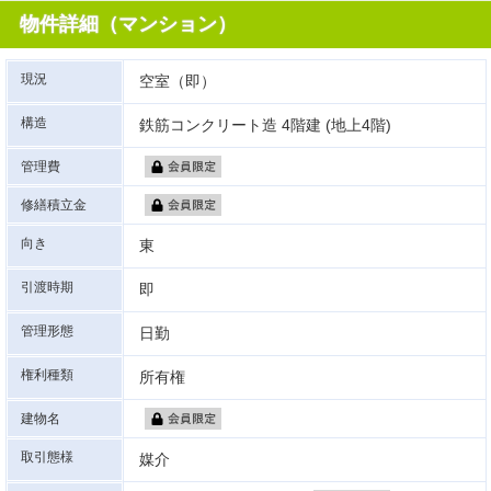
物件詳細（マンション）
現況
空室（即）
構造
鉄筋コンクリート造 4階建 (地上4階)
管理費
修繕積立金
向き
東
引渡時期
即
管理形態
日勤
権利種類
所有権
建物名
取引態様
媒介