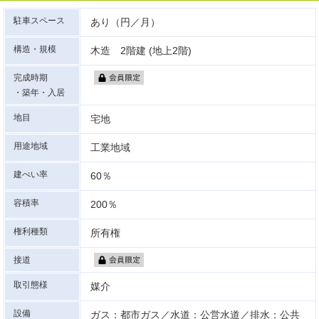
駐車スペース
あり（円／月）
構造・規模
木造 2階建 (地上2階)
完成時期
・築年・入居
地目
宅地
用途地域
工業地域
建ぺい率
60％
容積率
200％
権利種類
所有権
接道
取引態様
媒介
設備
ガス：都市ガス／水道：公営水道／排水：公共