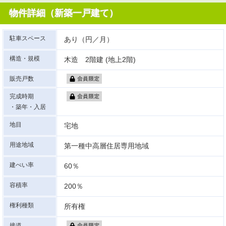
物件詳細（新築一戸建て）
駐車スペース
あり（円／月）
構造・規模
木造 2階建 (地上2階)
販売戸数
完成時期
・築年・入居
地目
宅地
用途地域
第一種中高層住居専用地域
建ぺい率
60％
容積率
200％
権利種類
所有権
接道