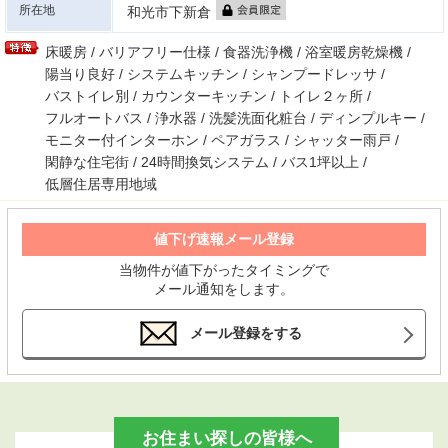
所在地
和光市下新倉
床暖房 / バリアフリー仕様 / 食器洗浄機 / 浴室暖房乾燥機 /
陽当り良好 / システムキッチン / シャンプードレッサ /
バストイレ別 / カウンターキッチン / トイレ２ヶ所 /
フルオートバス / 浄水器 / 洗髪洗面化粧台 / ディンプルキー /
モニター付インターホン / ペアガラス / シャッター雨戸 /
閑静な住宅街 / 24時間換気システム / バス1坪以上 /
低層住居専用地域
値下げ速報メール登録
当物件が値下がったタイミングで
メール通知をします。
メール登録をする
お住まい探しの皆様へ