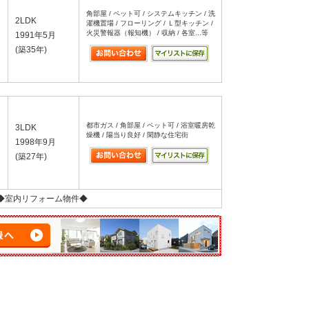
角部屋 / ペット可 / システムキッチン / 洗
2LDK
濯機置場 / フローリング / Ｌ型キッチン /
火災警報器（報知機） / 収納 / 各室...等
1991年5月
(築35年)
都市ガス / 角部屋 / ペット可 / 浴室暖房乾
3LDK
燥機 / 陽当り良好 / 閑静な住宅街
1998年9月
(築27年)
◆室内リフォーム物件◆