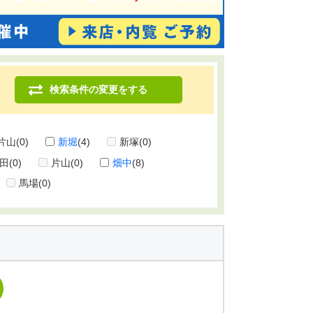
検索条件の変更をする
片山
(0)
新堀
(4)
新塚
(0)
田
(0)
片山
(0)
畑中
(8)
馬場
(0)