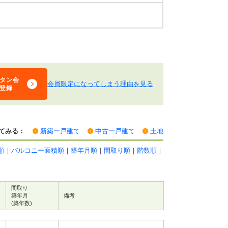
タン会
会員限定になってしまう理由を見る
登録
てみる：
新築一戸建て
中古一戸建て
土地
順
｜
バルコニー面積順
｜
築年月順
｜
間取り順
｜
階数順
｜
間取り
築年月
備考
(築年数)