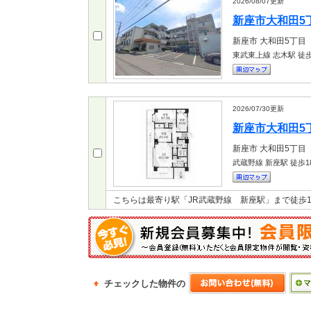
2026/08/07
更新
新座市大和田5丁目
新座市
大和田5丁目
東武東上線 志木駅
徒歩
2026/07/30
更新
新座市大和田5丁目
新座市
大和田5丁目
武蔵野線 新座駅
徒歩1
こちらは最寄り駅「JR武蔵野線 新座駅」まで徒歩
チェックした物件の