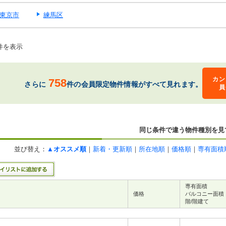
東京市
練馬区
件を表示
カン
758
さらに
件の会員限定物件情報がすべて見れます。
員
同じ条件で違う物件種別を見
並び替え：
▲オススメ順
｜
新着・更新順
｜
所在地順
｜
価格順
｜
専有面積
専有面積
価格
バルコニー面積
階/階建て