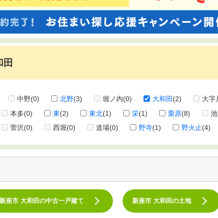
和田
中野
(0)
北野
(3)
堀ノ内
(0)
大和田
(2)
大字
本多
(0)
東
(2)
東北
(1)
栄
(1)
栗原
(8)
池
菅沢
(0)
西堀
(0)
道場
(0)
野寺
(1)
野火止
(4)
新座市 大和田の中古一戸建て
新座市 大和田の土地