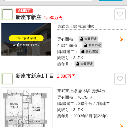
新座市新座
1,580万円
東武東上線 柳瀬川駅
専有面積：
ﾊﾞﾙｺﾆｰ面積：
階/階建て：
間取り：3LDK
築年月：
新座市新座1丁目
2,880万円
東武東上線 志木駅
徒歩4分
専有面積：
70.75m²
階/階建て：
2階部分 / 7階建て
間取り：
3LDK
築年月：2003年3月(築23年)