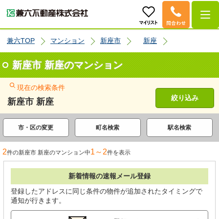
兼六TOP
マンション
新座市
新座
新座市 新座のマンション
現在の検索条件
絞り込み
新座市 新座
市・区の変更
町名検索
駅名検索
2
1～2
件の新座市 新座のマンション中
件を表示
新着情報の速報メール登録
登録したアドレスに同じ条件の物件が追加されたタイミングで
通知が行きます。