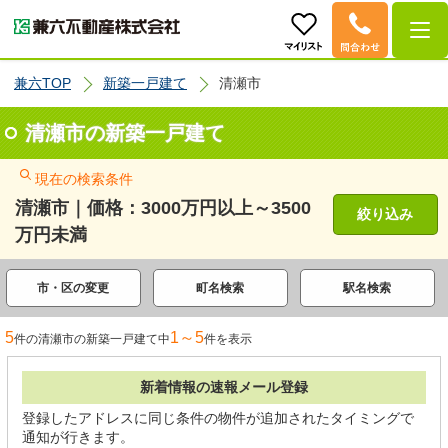
兼六TOP
新築一戸建て
清瀬市
清瀬市の新築一戸建て
現在の検索条件
清瀬市｜価格：3000万円以上～3500
絞り込み
万円未満
市・区の変更
町名検索
駅名検索
5
1～5
件の清瀬市の新築一戸建て中
件を表示
新着情報の速報メール登録
登録したアドレスに同じ条件の物件が追加されたタイミングで
通知が行きます。