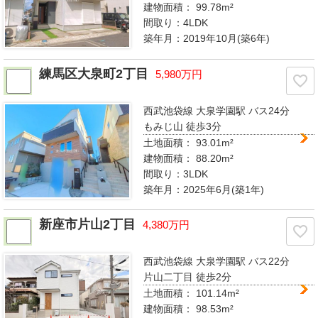
建物面積：
99.78m²
間取り：
4LDK
築年月：2019年10月(築6年)
練馬区大泉町2丁目
5,980万円
西武池袋線 大泉学園駅
バス24分
もみじ山 徒歩3分
土地面積： 93.01m²
建物面積：
88.20m²
間取り：
3LDK
築年月：2025年6月(築1年)
新座市片山2丁目
4,380万円
西武池袋線 大泉学園駅
バス22分
片山二丁目 徒歩2分
土地面積： 101.14m²
建物面積：
98.53m²