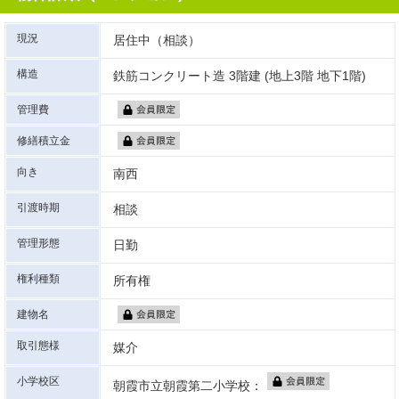
現況
居住中（相談）
構造
鉄筋コンクリート造 3階建 (地上3階 地下1階)
管理費
修繕積立金
向き
南西
引渡時期
相談
管理形態
日勤
権利種類
所有権
建物名
取引態様
媒介
小学校区
朝霞市立朝霞第二小学校：