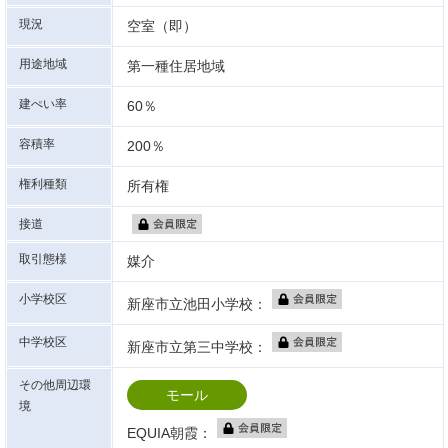
現況
空室（即）
用途地域
第一種住居地域
建ぺい率
60％
容積率
200％
権利種類
所有権
接道
取引態様
媒介
小学校区
新座市立池田小学校：
中学校区
新座市立第三中学校：
その他周辺環
モール
境
EQUIA朝霞：