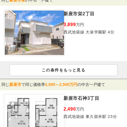
同じ
新座市栄
の中古一戸建て
新座市栄2丁目
3,899
万円
西武池袋線 大泉学園駅 4分
この条件をもっと見る
同じ
新座市
で同じ価格帯
2,000～2,500万円
の中古一戸建て
新座市石神3丁目
2,490
万円
西武池袋線 東久留米駅 23分