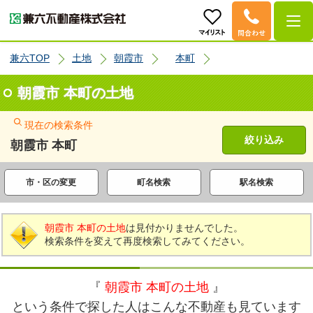
兼六TOP
土地
朝霞市
本町
朝霞市 本町の土地
現在の検索条件
絞り込み
朝霞市 本町
市・区の変更
町名検索
駅名検索
朝霞市 本町の土地
は見付かりませんでした。
検索条件を変えて再度検索してみてください。
『
朝霞市 本町の土地
』
という条件で探した人はこんな不動産も見ています