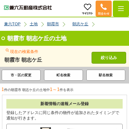
兼六TOP
土地
朝霞市
朝志ケ丘
朝霞市 朝志ケ丘の土地
現在の検索条件
絞り込み
朝霞市 朝志ケ丘
市・区の変更
町名検索
駅名検索
1
1～1
件の朝霞市 朝志ケ丘の土地中
件を表示
新着情報の速報メール登録
登録したアドレスに同じ条件の物件が追加されたタイミングで
通知が行きます。