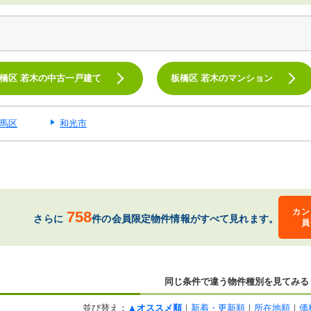
橋区 若木の中古一戸建て
板橋区 若木のマンション
馬区
和光市
カン
758
さらに
件の会員限定物件情報がすべて見れます。
員
同じ条件で違う物件種別を見てみる
並び替え：
▲オススメ順
｜
新着・更新順
｜
所在地順
｜
価