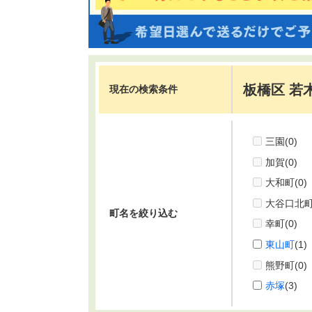
板橋区 若
現在の検索条件
三園
(0)
加賀
(0)
大和町
(0)
大谷口北
町名を絞り込む
幸町
(0)
東山町
(1)
熊野町
(0)
赤塚
(3)