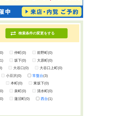
検索条件の変更をする
(0)
仲町
(0)
前野町
(0)
(1)
坂下
(0)
大原町
(0)
0)
大谷口
(0)
大谷口上町
(0)
小豆沢
(0)
常盤台
(3)
本町
(0)
東坂下
(0)
(0)
泉町
(0)
清水町
(0)
(0)
蓮沼町
(0)
西台
(1)