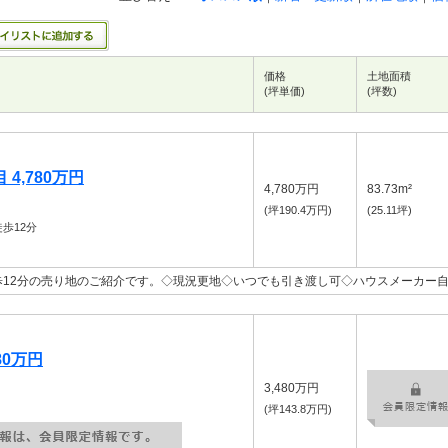
価格
土地面積
(坪単価)
(坪数)
4,780万円
4,780万円
83.73m²
(坪190.4万円)
(25.11坪)
歩12分
12分の売り地のご紹介です。◇現況更地◇いつでも引き渡し可◇ハウスメーカー
80万円
3,480万円
(坪143.8万円)