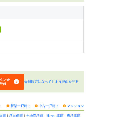
タン会
会員限定になってしまう理由を見る
登録
：
新築一戸建て
中古一戸建て
マンション
格順
｜
坪単価順
｜
土地面積順
｜
建ぺい率順
｜
容積率順
｜