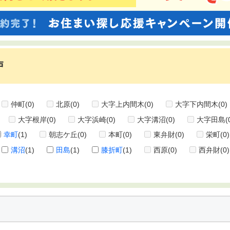
戸
仲町
(0)
北原
(0)
大字上内間木
(0)
大字下内間木
(0)
大字根岸
(0)
大字浜崎
(0)
大字溝沼
(0)
大字田島
(
幸町
(1)
朝志ケ丘
(0)
本町
(0)
東弁財
(0)
栄町
(0)
溝沼
(1)
田島
(1)
膝折町
(1)
西原
(0)
西弁財
(0)