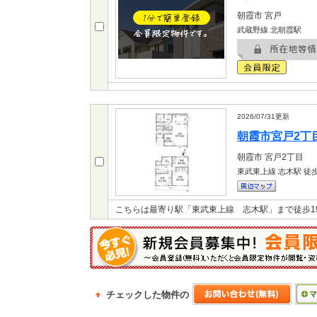
朝霞市
宮戸
武蔵野線 北朝霞駅
2026/07/31
更新
朝霞市宮戸2丁目 
朝霞市
宮戸2丁目
東武東上線 志木駅
徒歩
こちらは最寄り駅「東武東上線 志木駅」まで徒歩1
チェックした物件の