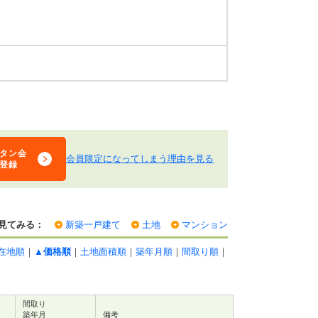
タン会
会員限定になってしまう理由を見る
登録
見てみる：
新築一戸建て
土地
マンション
在地順
｜
▲価格順
｜
土地面積順
｜
築年月順
｜
間取り順
｜
間取り
築年月
備考