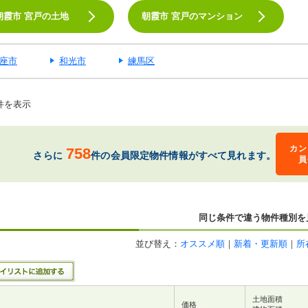
朝霞市 宮戸の土地
朝霞市 宮戸のマンション
座市
和光市
練馬区
件を表示
カン
758
さらに
件の会員限定物件情報がすべて見れます。
員
同じ条件で違う物件種別を
並び替え：
オススメ順
｜
新着・更新順
｜
所
土地面積
価格