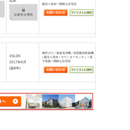
5DK
陽当り良好 / 閑静な住宅街
都市ガス / 食器洗浄機 / 浴室暖房乾燥機
4SLDK
/ 陽当り良好 / カウンターキッチン / 床
下収納 / 閑静な住宅街
2017年6月
(築9年)