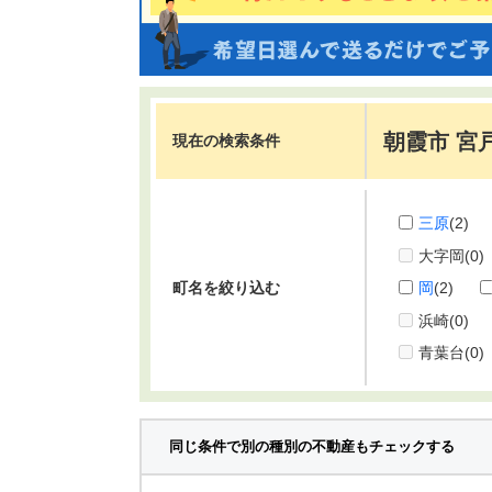
朝霞市 宮
現在の検索条件
三原
(2)
大字岡
(0)
町名を絞り込む
岡
(2)
浜崎
(0)
青葉台
(0)
同じ条件で別の種別の不動産もチェックする