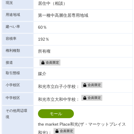
現況
居住中（相談）
用途地域
第一種中高層住居専用地域
建ぺい率
60％
容積率
192％
権利種類
所有権
接道
取引態様
媒介
小学校区
和光市立白子小学校：
中学校区
和光市立大和中学校：
その他周辺環
モール
境
the market Place和光(ザ・マーケットプレイス
和光)：